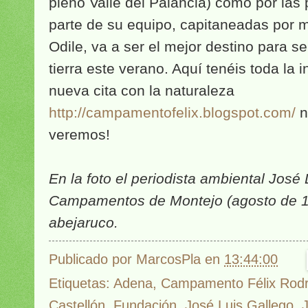
pleno Valle del Palancia) como por la
parte de su equipo, capitaneadas por 
Odile, va a ser el mejor destino para sen
tierra este verano. Aquí tenéis toda la 
nueva cita con la naturaleza
http://campamentofelix.blogspot.com/
no
veremos!
En la foto el periodista ambiental José 
Campamentos de Montejo (agosto de 19
abejaruco.
Publicado por
MarcosPla
en
13:44:00
Etiquetas:
Adena
,
Campamento Félix Rodr
Castellón
,
Fundación
,
José Luis Gallego
,
J