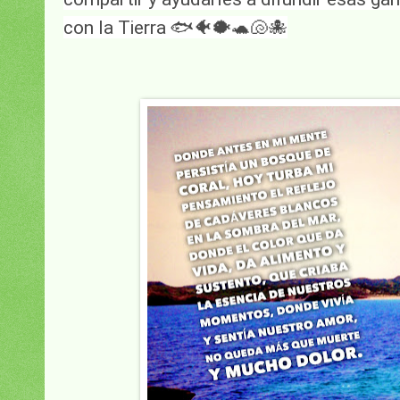
con la Tierra 
🐟🐠🐡🐢🐚🐙