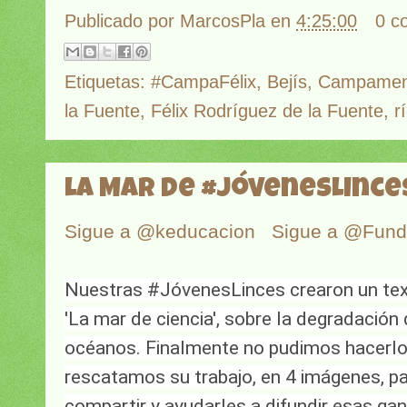
Publicado por
MarcosPla
en
4:25:00
0 c
Etiquetas:
#CampaFélix
,
Bejís
,
Campament
la Fuente
,
Félix Rodríguez de la Fuente
,
r
La Mar de #JóvenesLince
Sigue a @keducacion
Sigue a @Fun
Nuestras #JóvenesLinces crearon un texto
'La mar de ciencia', sobre la degradación 
océanos. Finalmente no pudimos hacerlo 
rescatamos su trabajo, en 4 imágenes, para
compartir y ayudarles a difundir esas ganas