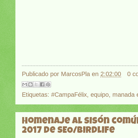
Publicado por
MarcosPla
en
2:02:00
0 c
Etiquetas:
#CampaFélix
,
equipo
,
manada e
Homenaje al Sisón común
2017 de SEO/Birdlife