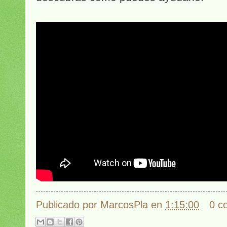
Publicado por
MarcosPla
en
1:15:00
0 c