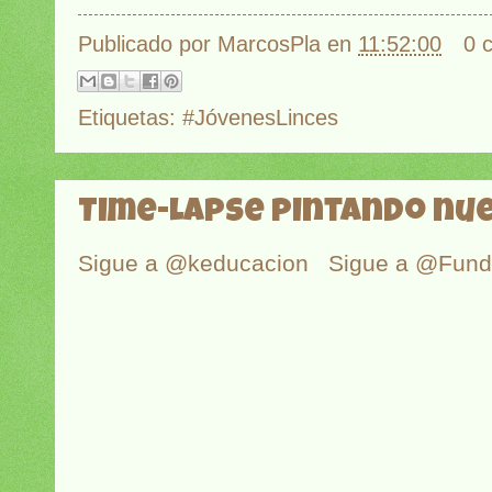
Publicado por
MarcosPla
en
11:52:00
0 
Etiquetas:
#JóvenesLinces
Time-Lapse pintando nu
Sigue a @keducacion
Sigue a @Fun