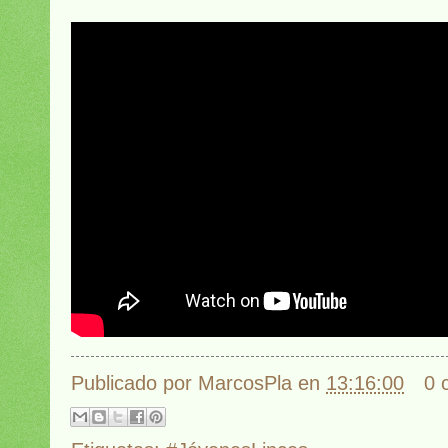
Publicado por
MarcosPla
en
13:16:00
0 