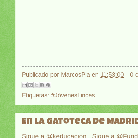
Publicado por
MarcosPla
en
11:53:00
0 
Etiquetas:
#JóvenesLinces
En la Gatoteca de Madri
Sigue a @keducacion
Sigue a @Fun