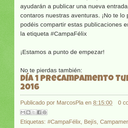
ayudarán a publicar una nueva entrada
contaros nuestras aventuras. ¡No te lo 
podéis compartir estas publicaciones e
la etiqueta #CampaFélix
¡Estamos a punto de empezar!
No te pierdas también:
Día 1 Precampamento Tu
2016
Publicado por
MarcosPla
en
8:15:00
0 c
Etiquetas:
#CampaFélix
,
Bejís
,
Campament