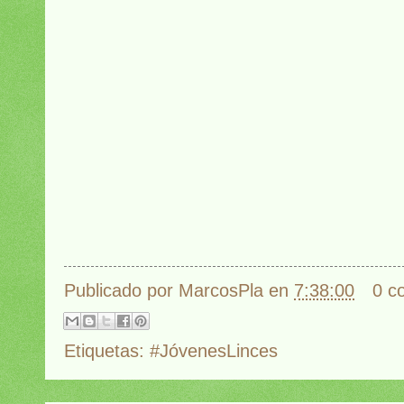
Publicado por
MarcosPla
en
7:38:00
0 c
Etiquetas:
#JóvenesLinces