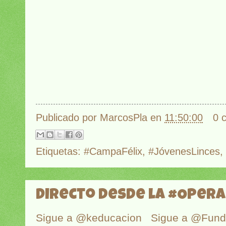
Publicado por
MarcosPla
en
11:50:00
0 
Etiquetas:
#CampaFélix
,
#JóvenesLinces
,
Directo desde la #Oper
Sigue a @keducacion
Sigue a @Fun