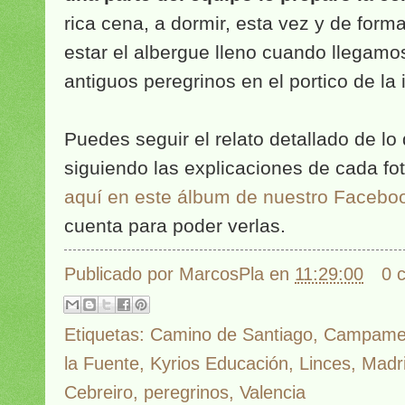
rica cena, a dormir, esta vez y de form
estar el albergue lleno cuando llegam
antiguos peregrinos en el portico de la 
Puedes seguir el relato detallado de lo
siguiendo las explicaciones de cada fo
aquí en este álbum de nuestro Facebo
cuenta para poder verlas.
Publicado por
MarcosPla
en
11:29:00
0 
Etiquetas:
Camino de Santiago
,
Campamen
la Fuente
,
Kyrios Educación
,
Linces
,
Madr
Cebreiro
,
peregrinos
,
Valencia