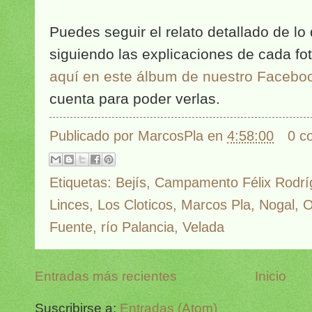
Puedes seguir el relato detallado de lo
siguiendo las explicaciones de cada fo
aquí en este álbum de nuestro Facebo
cuenta para poder verlas.
Publicado por
MarcosPla
en
4:58:00
0 c
Etiquetas:
Bejís
,
Campamento Félix Rodríg
Linces
,
Los Cloticos
,
Marcos Pla
,
Nogal
,
O
Fuente
,
río Palancia
,
Velada
Entradas más recientes
Inicio
Suscribirse a:
Entradas (Atom)