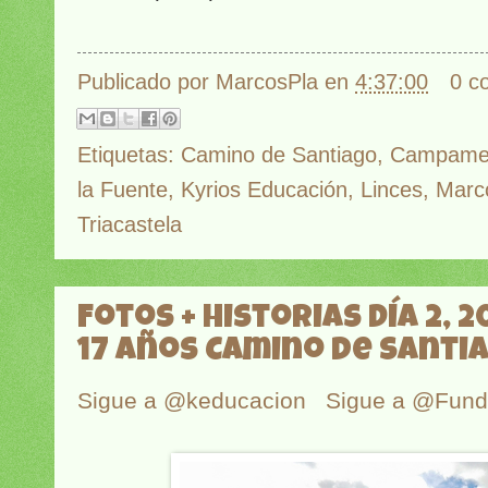
Publicado por
MarcosPla
en
4:37:00
0 c
Etiquetas:
Camino de Santiago
,
Campame
la Fuente
,
Kyrios Educación
,
Linces
,
Marc
Triacastela
Fotos + historias Día 2, 2
17 años Camino de Santi
Sigue a @keducacion
Sigue a @Fun