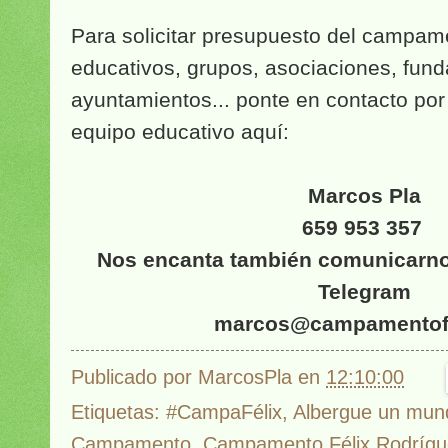
Para solicitar presupuesto del campam
educativos, grupos, asociaciones, fund
ayuntamientos... ponte en contacto por
equipo educativo aquí:
Marcos Pla
659 953 357
Nos encanta también comunicarn
Telegram
marcos@campamentofe
Publicado por
MarcosPla
en
12:10:00
Etiquetas:
#CampaFélix
,
Albergue un mun
Campamento
,
Campamento Félix Rodrígue