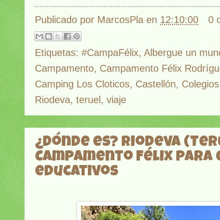
Publicado por
MarcosPla
en
12:10:00
0 
Etiquetas:
#CampaFélix
,
Albergue un mun
Campamento
,
Campamento Félix Rodrígue
Camping Los Cloticos
,
Castellón
,
Colegios
Riodeva
,
teruel
,
viaje
¿Dónde es? Riodeva (Ter
Campamento Félix para 
educativos