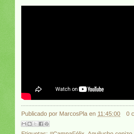
Publicado por
MarcosPla
en
11:45:00
0 
Etiquetas:
#CampaFélix
,
Aguilucho cenizo