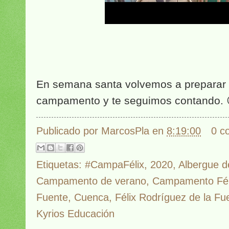
En semana santa volvemos a preparar 
campamento y te seguimos contando. 
Publicado por
MarcosPla
en
8:19:00
0 c
Etiquetas:
#CampaFélix
,
2020
,
Albergue d
Campamento de verano
,
Campamento Féli
Fuente
,
Cuenca
,
Félix Rodríguez de la Fu
Kyrios Educación