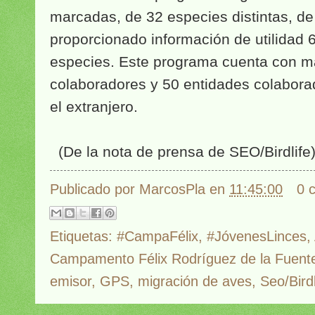
marcadas, de 32 especies distintas, de
proporcionado información de utilidad 
especies. Este programa cuenta con m
colaboradores y 50 entidades colabor
el extranjero.
(De la nota de prensa de SEO/Birdlife
Publicado por
MarcosPla
en
11:45:00
0 
Etiquetas:
#CampaFélix
,
#JóvenesLinces
,
Campamento Félix Rodríguez de la Fuent
emisor
,
GPS
,
migración de aves
,
Seo/Birdl