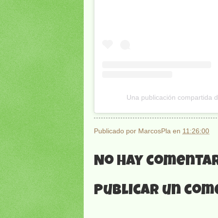
Una publicación compartida d
Publicado por
MarcosPla
en
11:26:00
No hay comentar
Publicar un com