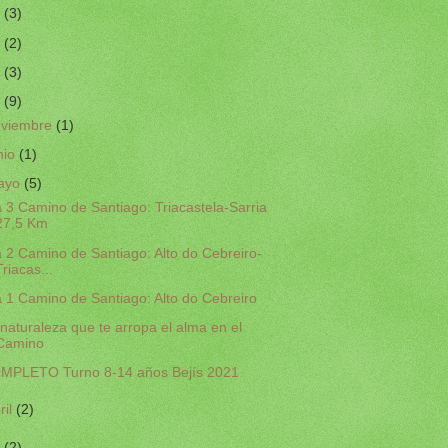
5
(3)
4
(2)
2
(3)
1
(9)
oviembre
(1)
nio
(1)
ayo
(5)
a 3 Camino de Santiago: Triacastela-Sarria
27,5 Km
a 2 Camino de Santiago: Alto do Cebreiro-
Triacas...
a 1 Camino de Santiago: Alto do Cebreiro
naturaleza que te arropa el alma en el
Camino
MPLETO Turno 8-14 años Bejís 2021
ril
(2)
0
(2)