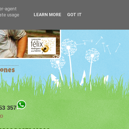
ser-agent
rate usage
LEARN MORE
GOT IT
iones
53 357
eo