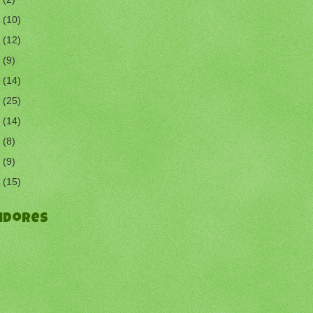
9
(10)
8
(12)
7
(9)
6
(14)
5
(25)
4
(14)
3
(8)
2
(9)
1
(15)
idores