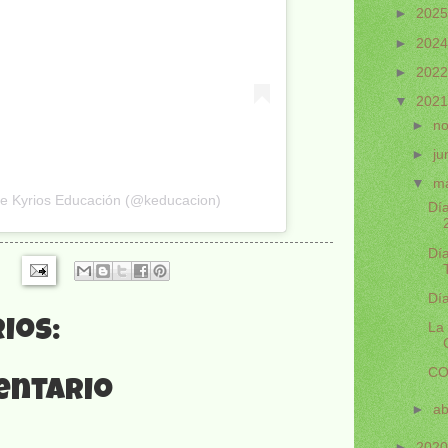
►
202
►
202
►
202
▼
202
►
n
►
ju
▼
m
e Kyrios Educación (@keducacion)
Dí
Dí
Dí
ios:
La 
CO
entario
►
ab
►
202