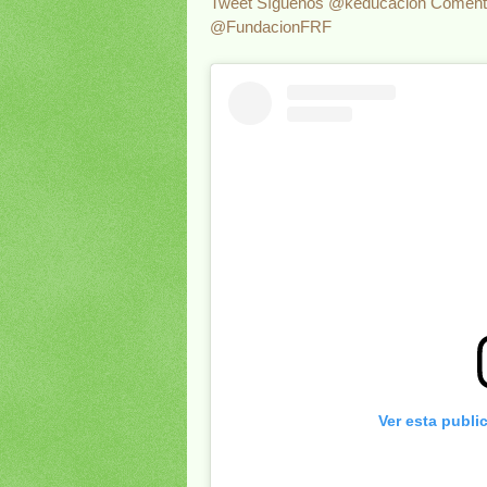
Tweet
Síguenos @keducacion
Comént
@FundacionFRF
Ver esta publi