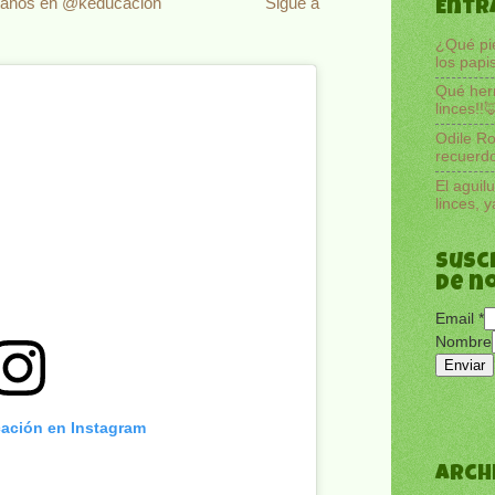
anos en @keducacion
Sigue a
Entr
¿Qué pi
los papi
Qué her
linces!!
Odile Ro
recuerd
El aguil
linces, 
Susc
de n
Email
*
Nombre
cación en Instagram
Arch