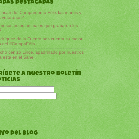
adas destacadas
ensan del Campamento Félix las mamis y
s veteranos?
mosos estos animales que grabaron los

dríguez de la Fuente nos cuenta su mejor
o del #CampaFélix
ucho cenizo Lince, apadrinado por nuestros
ya está en el Sahel
ríbete a nuestro boletín
oticias
ivo del blog