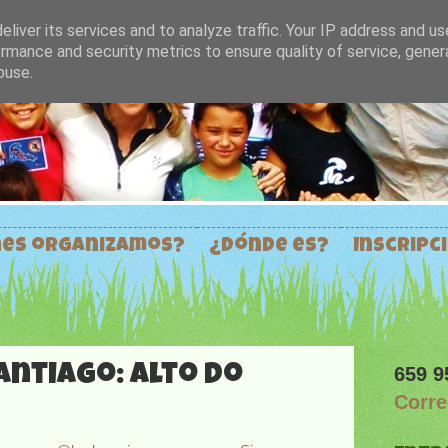
liver its services and to analyze traffic. Your IP address and u
rmance and security metrics to ensure quality of service, gene
buse.
nes organizamos?
¿Dónde es?
Inscripc
Santiago: Alto do
659 9
Corr